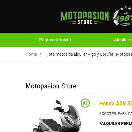
Página de inicio
Alquilar
Home
Flota motos de alquiler Vigo y Coruña | Motopa
Motopasion Store
Honda ADV 3
SCOOTER, PARA C
*ALQUILER PERM