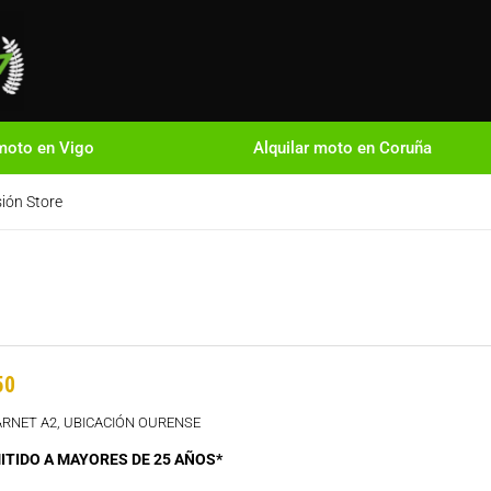
 moto en Vigo
Alquilar moto en Coruña
sión Store
50
ARNET A2, UBICACIÓN OURENSE
ITIDO A MAYORES DE 25 AÑOS*