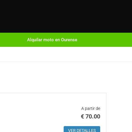
Alquilar moto en Ourense
A partir de
€
70.00
VER DETALLES